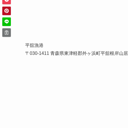
平舘漁港
〒030-1411 青森県東津軽郡外ヶ浜町平舘根岸山