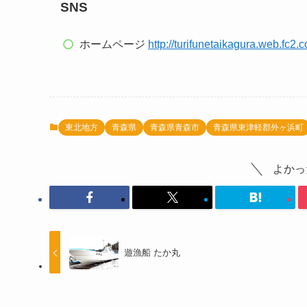
SNS
ホームページ
http://turifunetaikagura.web.fc2.
東北地方
青森県
青森県青森市
青森県東津軽郡外ヶ浜町
よかっ
遊漁船 たか丸